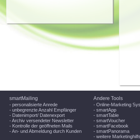
smartMailing
Andere Tools
- personalisierte Anrede
- Online-Marketing Sy
- unbegrenzte Anzahl Empfänger
- smartApp
- Datenimport/ Datenexport
- smartTable
- Archiv versendeter Newsletter
- smartVoucher
- Kontrolle der geöffneten Mails
- smartFacebook
- An- und Abmeldung durch Kunden
- smartPanorama
- weitere Marketinghilf